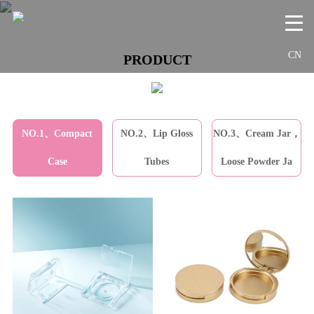
CN
PRODUCT
NO.1、Compact
NO.2、Lip Gloss
NO.3、Cream Jar，
Case
Tubes
Loose Powder Ja