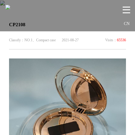
CN
CP2108
Classify：NO.1、Compact case
2021-08-27
Visits：
65536